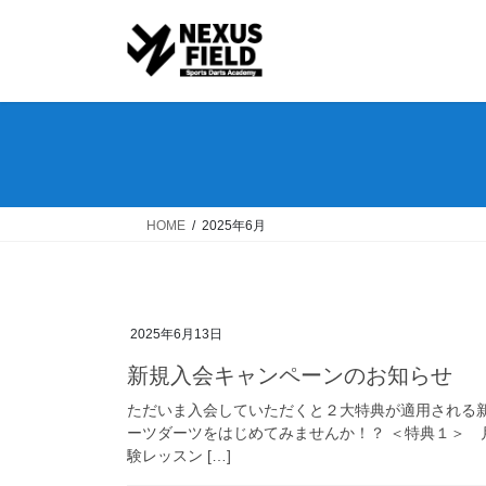
コ
ナ
ン
ビ
テ
ゲ
ン
ー
ツ
シ
へ
ョ
ス
ン
キ
に
ッ
移
HOME
2025年6月
プ
動
2025年6月13日
新規入会キャンペーンのお知らせ
ただいま入会していただくと２大特典が適用される
ーツダーツをはじめてみませんか！？ ＜特典１＞ 
験レッスン […]