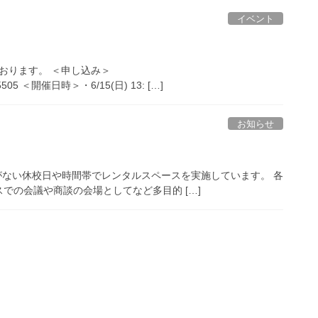
イベント
ております。 ＜申し込み＞
532-5505 ＜開催日時＞・6/15(日) 13: […]
お知らせ
LDではレッスンがない休校日や時間帯でレンタルスペースを実施しています。 各
での会議や商談の会場としてなど多目的 […]